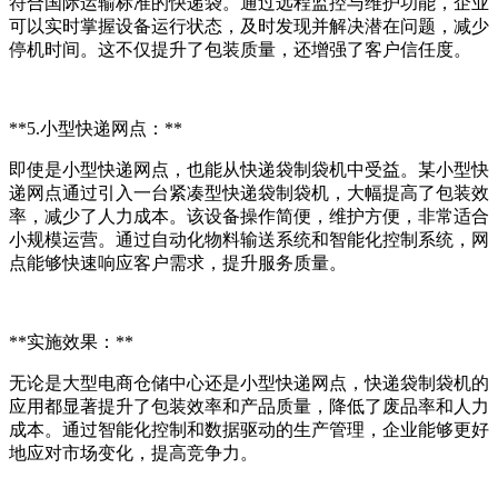
符合国际运输标准的快递袋。通过远程监控与维护功能，企业
可以实时掌握设备运行状态，及时发现并解决潜在问题，减少
停机时间。这不仅提升了包装质量，还增强了客户信任度。
**5.小型快递网点：**
即使是小型快递网点，也能从快递袋制袋机中受益。某小型快
递网点通过引入一台紧凑型快递袋制袋机，大幅提高了包装效
率，减少了人力成本。该设备操作简便，维护方便，非常适合
小规模运营。通过自动化物料输送系统和智能化控制系统，网
点能够快速响应客户需求，提升服务质量。
**实施效果：**
无论是大型电商仓储中心还是小型快递网点，快递袋制袋机的
应用都显著提升了包装效率和产品质量，降低了废品率和人力
成本。通过智能化控制和数据驱动的生产管理，企业能够更好
地应对市场变化，提高竞争力。