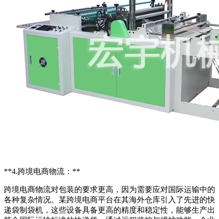
**4.跨境电商物流：**
跨境电商物流对包装的要求更高，因为需要应对国际运输中的
各种复杂情况。某跨境电商平台在其海外仓库引入了先进的快
递袋制袋机，这些设备具备更高的精度和稳定性，能够生产出