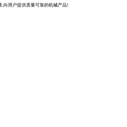
,向用户提供质量可靠的机械产品!