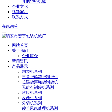
其他塑料机械
企业文化
视频演示
联系方式
在线询单
网站首页
关于我们
企业简介
新闻资讯
产品展示
制袋机系列
三角袋鲜花袋制袋机
拉链袋穿绳袋制袋机
无纺布制袋机系列
吹膜机系列
收卷机系列
分切机系列
纱管尾线处理机系列