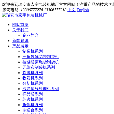
欢迎来到瑞安市宏宇包装机械厂官方网站！注重产品的技术含量
咨询电话: 13306777278 13306777218
中文
English
网站首页
关于我们
企业简介
新闻资讯
产品展示
制袋机系列
三角袋鲜花袋制袋机
拉链袋穿绳袋制袋机
无纺布制袋机系列
吹膜机系列
收卷机系列
分切机系列
纱管尾线处理机系列
样品袋系列
纠边机系列
折边机系列
输送台系列