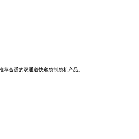
推荐合适的双通道快递袋制袋机产品。