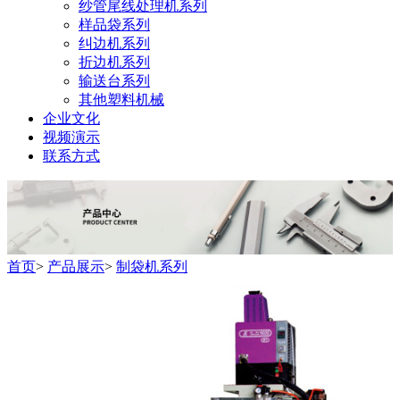
纱管尾线处理机系列
样品袋系列
纠边机系列
折边机系列
输送台系列
其他塑料机械
企业文化
视频演示
联系方式
首页
>
产品展示
>
制袋机系列