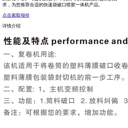
求，为您推荐合适的快递袋破口喷胶一体机产品。
点击索取报价
详情介绍